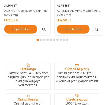
ALPINIST
ALPINIST
ALPINIST Alüminyum Çadır Polü
ALPINIST Alüminyum Çadır Polü
50*11 mm
50*9.5 mm
862,50
TL
862,50
TL
Sepete Ekle
Sepete Ekle
Neden Biz?
Bizleri tercih etmeniz için geçerli birkaç sebep.
Hızlı Kargo
Güvenli Alışveriş
Hafta içi saat 14:00’ten önce
Tüm bilgileriniz 256 Bit SSL
oluşturduğunuz tüm siparişler
sertifikasıyla korunmaktadır.
aynı gün kargoya
Güvenle alışveriş yapabilirsiniz.
verilmektedir.
Orjinal Ürünler
Ücretsiz Kargo
Orijinal Lisanslı ürün
1000 TL ve üzeri