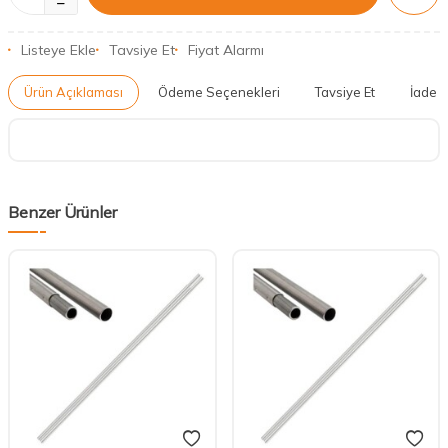
Listeye Ekle
Tavsiye Et
Fiyat Alarmı
Ürün Açıklaması
Ödeme Seçenekleri
Tavsiye Et
İade K
Benzer Ürünler