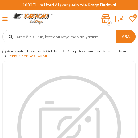
1000 TL ve Üzeri Alışverişlerinizde
Kargo Bedava!
0
0
ARA
Anasayfa
Kamp & Outdoor
Kamp Aksesuarları & Tamir-Bakım
Jenix Biber Gazı 40 Ml.