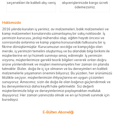
seçenekleri ile kaliteli alış-veriş
alışverişlerinizde kargo ücreti
ödemezsiniz.
Hakkımızda
2016 yılında kurulan iş yerimiz, av malzemeleri, balık malzemeleri ve
kamp malzemeleri konularında uzmanlaşmış bir satış noktasıdır. İş
yerimizin kurucusu, jeoloji mühendisi olup, eğitim hayatı öncesi ve
sonrasında avlanma ve kamp yapma konusundaki tutkusunu bir iş
fikrine dönüştürmüştür. Kurucumuzun avcılığa ve kampçılığa olan
merakı, iş yerimizin temelini oluşturmuş ve bu alandaki bilgi birikimi ile
müşterilerine en iyi hizmeti sunmayı amaç edinmiştir. İş yerimizin
vizyonu, müşterilerimize gerekli teorik bilgileri vererek onları doğru
ürüne yönlendirmek ve müşteri memnuniyetini her zaman ön planda
tutmaktır. Bizler, doğa ile iç içe olmanın ve bu deneyimleri en kaliteli
malzemelerle yaşamanın önemini biliyoruz. Bu yüzden, her ürünümüzü
titizlikle seçiyor, müşterilerimizin ihtiyaçlarına en uygun çözümleri
sunuyoruz. Amacımız, sizin de doğa ile olan bağınızı güçlendirmek ve
bu deneyimlerinizi daha keyifli hale getirmektir. Siz değerli
müşterilerimizle bilgi ve deneyimlerimizi paylaşmaktan mutluluk
duyuyoruz. Her zaman yanınızda olmak ve en iyi hizmeti sunmak için
buradayız.
E-Bülten Aboneliği