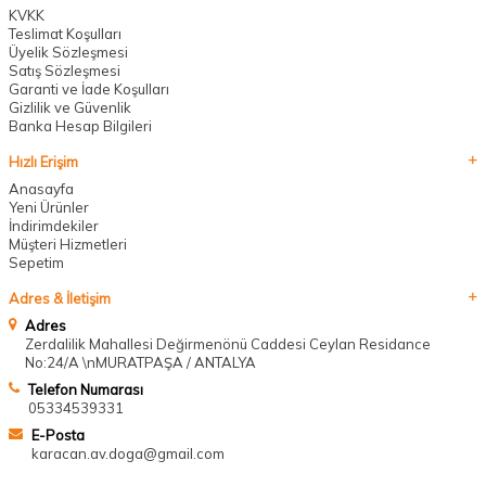
KVKK
Teslimat Koşulları
Üyelik Sözleşmesi
Satış Sözleşmesi
Garanti ve İade Koşulları
Gizlilik ve Güvenlik
Banka Hesap Bilgileri
Hızlı Erişim
Anasayfa
Yeni Ürünler
İndirimdekiler
Müşteri Hizmetleri
Sepetim
Adres & İletişim
Adres
Zerdalilik Mahallesi Değirmenönü Caddesi Ceylan Residance
No:24/A \nMURATPAŞA / ANTALYA
Telefon Numarası
05334539331
E-Posta
karacan.av.doga@gmail.com