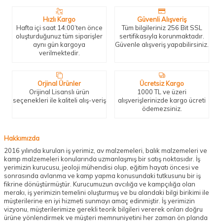
Hızlı Kargo
Güvenli Alışveriş
Hafta içi saat 14:00’ten önce
Tüm bilgileriniz 256 Bit SSL
oluşturduğunuz tüm siparişler
sertifikasıyla korunmaktadır.
aynı gün kargoya
Güvenle alışveriş yapabilirsiniz.
verilmektedir.
Orjinal Ürünler
Ücretsiz Kargo
Orijinal Lisanslı ürün
1000 TL ve üzeri
seçenekleri ile kaliteli alış-veriş
alışverişlerinizde kargo ücreti
ödemezsiniz.
Hakkımızda
2016 yılında kurulan iş yerimiz, av malzemeleri, balık malzemeleri ve
kamp malzemeleri konularında uzmanlaşmış bir satış noktasıdır. İş
yerimizin kurucusu, jeoloji mühendisi olup, eğitim hayatı öncesi ve
sonrasında avlanma ve kamp yapma konusundaki tutkusunu bir iş
fikrine dönüştürmüştür. Kurucumuzun avcılığa ve kampçılığa olan
merakı, iş yerimizin temelini oluşturmuş ve bu alandaki bilgi birikimi ile
müşterilerine en iyi hizmeti sunmayı amaç edinmiştir. İş yerimizin
vizyonu, müşterilerimize gerekli teorik bilgileri vererek onları doğru
ürüne yönlendirmek ve müşteri memnuniyetini her zaman ön planda