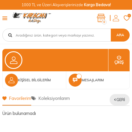
1000 TL ve Üzeri Alışverişlerinizde
Kargo Bedava!
0
0
ARA
ÇIKIŞ
KIŞISEL BILGILERIM
MESAJLARIM
Favorilerim
Koleksiyonlarım
GERI
Ürün bulunamadı
Neden Biz?
Bizleri tercih etmeniz için geçerli birkaç sebep.