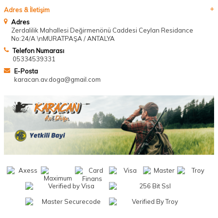
Adres & İletişim
Adres
Zerdalilik Mahallesi Değirmenönü Caddesi Ceylan Residance
No:24/A \nMURATPAŞA / ANTALYA
Telefon Numarası
05334539331
E-Posta
karacan.av.doga@gmail.com