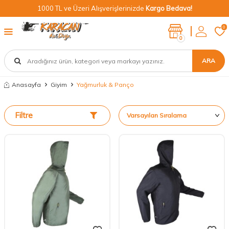
1000 TL ve Üzeri Alışverişlerinizde
Kargo Bedava!
0
0
ARA
Anasayfa
Giyim
Yağmurluk & Panço
Filtre