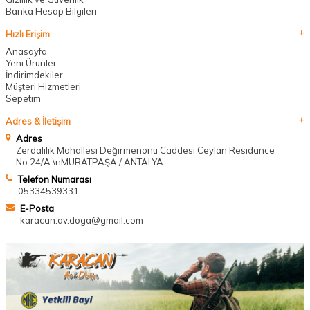
Banka Hesap Bilgileri
Hızlı Erişim
Anasayfa
Yeni Ürünler
İndirimdekiler
Müşteri Hizmetleri
Sepetim
Adres & İletişim
Adres
Zerdalilik Mahallesi Değirmenönü Caddesi Ceylan Residance
No:24/A \nMURATPAŞA / ANTALYA
Telefon Numarası
05334539331
E-Posta
karacan.av.doga@gmail.com