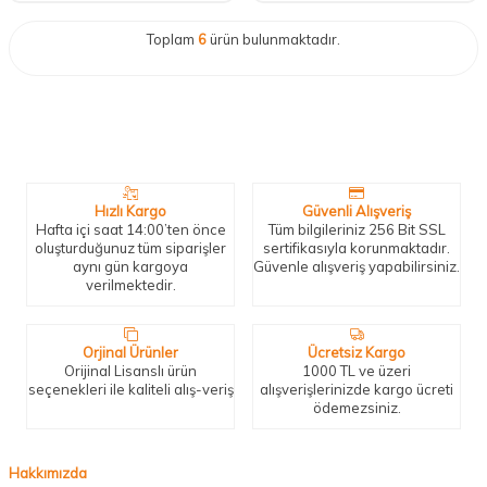
Toplam
6
ürün bulunmaktadır.
Neden Biz?
Bizleri tercih etmeniz için geçerli birkaç sebep.
Hızlı Kargo
Güvenli Alışveriş
Hafta içi saat 14:00’ten önce
Tüm bilgileriniz 256 Bit SSL
oluşturduğunuz tüm siparişler
sertifikasıyla korunmaktadır.
aynı gün kargoya
Güvenle alışveriş yapabilirsiniz.
verilmektedir.
Orjinal Ürünler
Ücretsiz Kargo
Orijinal Lisanslı ürün
1000 TL ve üzeri
seçenekleri ile kaliteli alış-veriş
alışverişlerinizde kargo ücreti
ödemezsiniz.
Hakkımızda