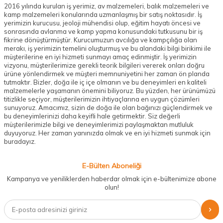
2016 yılında kurulan iş yerimiz, av malzemeleri, balık malzemeleri ve
kamp malzemeleri konularında uzmanlaşmış bir satış noktasıdır. İş
yerimizin kurucusu, jeoloji mühendisi olup, eğitim hayatı öncesi ve
sonrasında avlanma ve kamp yapma konusundaki tutkusunu bir iş
fikrine dönüştürmüştür. Kurucumuzun avcılığa ve kampçılığa olan
merakı, iş yerimizin temelini oluşturmuş ve bu alandaki bilgi birikimi ile
müşterilerine en iyi hizmeti sunmayı amaç edinmiştir. İş yerimizin
vizyonu, müşterilerimize gerekli teorik bilgileri vererek onları doğru
ürüne yönlendirmek ve müşteri memnuniyetini her zaman ön planda
tutmaktır. Bizler, doğa ile iç içe olmanın ve bu deneyimleri en kaliteli
malzemelerle yaşamanın önemini biliyoruz. Bu yüzden, her ürünümüzü
titizlikle seçiyor, müşterilerimizin ihtiyaçlarına en uygun çözümleri
sunuyoruz. Amacımız, sizin de doğa ile olan bağınızı güçlendirmek ve
bu deneyimlerinizi daha keyifli hale getirmektir. Siz değerli
müşterilerimizle bilgi ve deneyimlerimizi paylaşmaktan mutluluk
duyuyoruz. Her zaman yanınızda olmak ve en iyi hizmeti sunmak için
buradayız.
E-Bülten Aboneliği
Kampanya ve yeniliklerden haberdar olmak için e-bültenimize abone
olun!