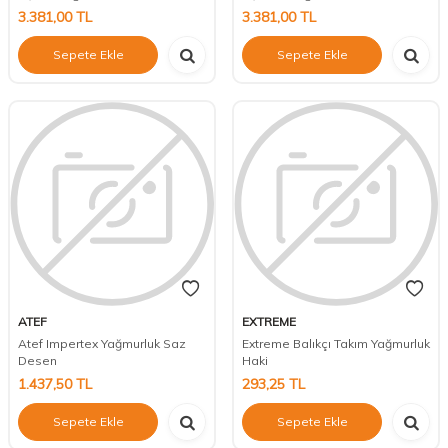
3.381,00
TL
3.381,00
TL
Sepete Ekle
Sepete Ekle
ATEF
EXTREME
Atef Impertex Yağmurluk Saz
Extreme Balıkçı Takım Yağmurluk
Desen
Haki
1.437,50
TL
293,25
TL
Sepete Ekle
Sepete Ekle