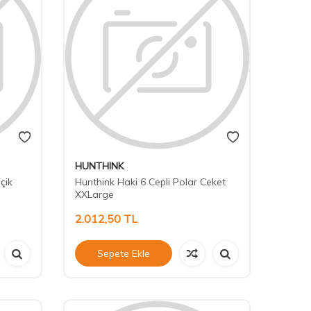
HUNTHINK
çik
Hunthink Haki 6 Cepli Polar Ceket
XXLarge
2.012,50
TL
Sepete Ekle