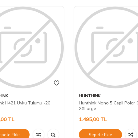
INK
HUNTHINK
nk H421 Uyku Tulumu -20
Hunthink Nano 5 Cepli Polar 
XXLarge
,00
TL
1.495,00
TL
epete Ekle
Sepete Ekle