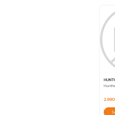
HUNTH
Hunthi
2.990
S