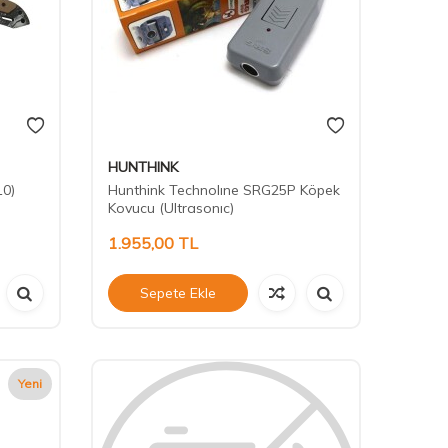
HUNTHINK
10)
Hunthink Technolıne SRG25P Köpek
Kovucu (Ultrasonıc)
1.955,00
TL
Sepete Ekle
Yeni