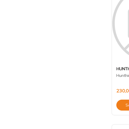
HUNTH
Hunthin
230,
S