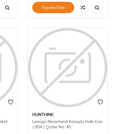
Sepete Ekle
HUNTHINK
eket
Lemigo Neverland Konuçlu Haki Eva
( 834 ) Çizme No :45