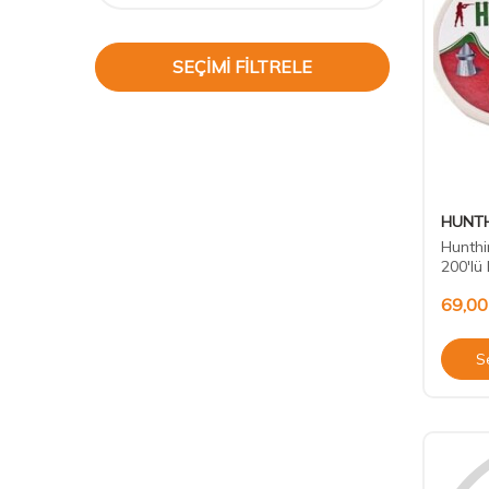
SEÇIMI FILTRELE
HUNTH
Hunth
200'lü
69,00
S