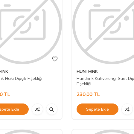
INK
HUNTHINK
k Haki Dipçik Fişekliği
Hunthink Kahverengi Süet Dip
Fişekliği
00
TL
230,00
TL
epete Ekle
Sepete Ekle