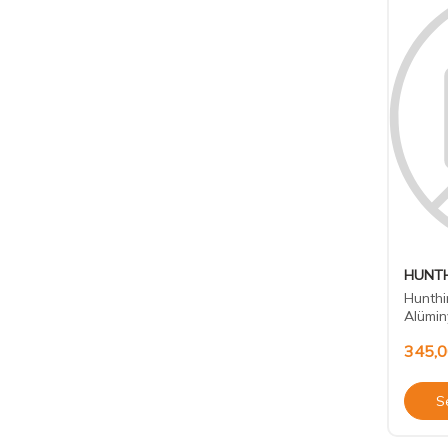
HUNTH
Hunthin
Alümin
345,
S