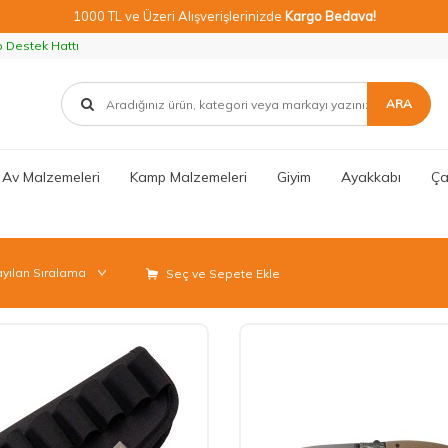
1000 TL ve Üzeri Alışverişlerinizde
Kargo Bedava!
Destek Hattı
ARA
 Av Malzemeleri
Kamp Malzemeleri
Giyim
Ayakkabı
Ça
Seç ve Sepete Ekle