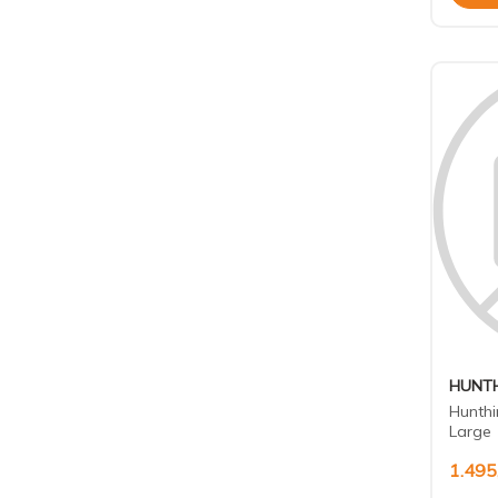
HUNTH
Hunthi
Large
1.495