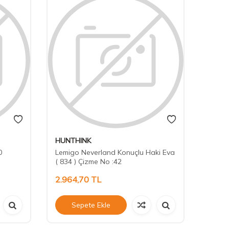
HUNTHINK
0
Lemigo Neverland Konuçlu Haki Eva
( 834 ) Çizme No :42
2.964,70
TL
Sepete Ekle