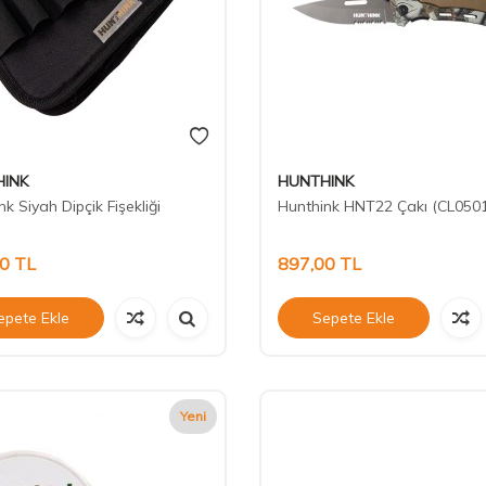
INK
HUNTHINK
k Siyah Dipçik Fişekliği
Hunthink HNT22 Çakı (CL050
00
TL
897,00
TL
epete Ekle
Sepete Ekle
Yeni