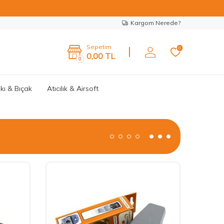
Kargom Nerede?
Sepetim
0
0,00
TL
0
kı & Bıçak
Atıcılık & Airsoft