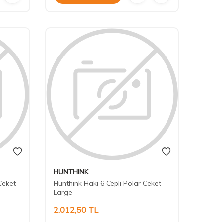
HUNTHINK
Ceket
Hunthink Haki 6 Cepli Polar Ceket
Large
2.012,50
TL