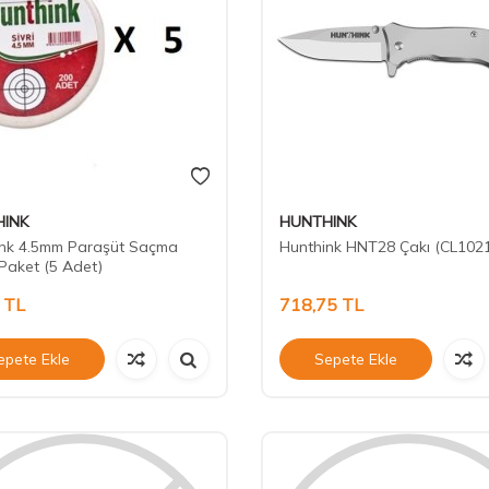
INK
HUNTHINK
ink 4.5mm Paraşüt Saçma
Hunthink HNT28 Çakı (CL1021
 Paket (5 Adet)
TL
718,75
TL
epete Ekle
Sepete Ekle