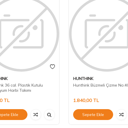
INK
HUNTHINK
k 36 cal. Plastik Kutulu
Hunthink Büzmeli Çizme No:4
yum Harbi Takımı
00
TL
1.840,00
TL
epete Ekle
Sepete Ekle