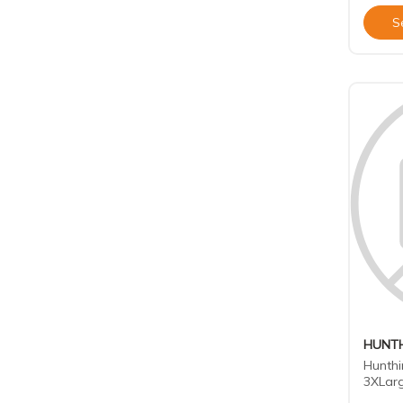
S
HUNTH
Hunthi
3XLar