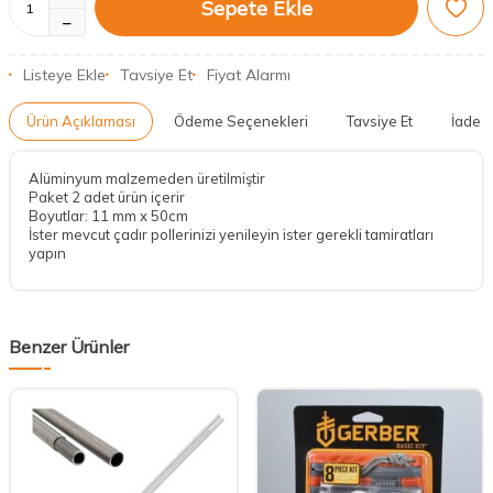
Sepete Ekle
Listeye Ekle
Tavsiye Et
Fiyat Alarmı
Ürün Açıklaması
Ödeme Seçenekleri
Tavsiye Et
İade K
Alüminyum malzemeden üretilmiştir
Paket 2 adet ürün içerir
Boyutlar: 11 mm x 50cm
İster mevcut çadır pollerinizi yenileyin ister gerekli tamiratları
yapın
Benzer Ürünler