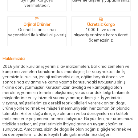
verilmektedir.
Orjinal Ürünler
Ücretsiz Kargo
Orijinal Lisanslı ürün
1000 TL ve üzeri
seçenekleri ile kaliteli alış-veriş
alışverişlerinizde kargo ücreti
ödemezsiniz.
Hakkımızda
2016 yılında kurulan iş yerimiz, av malzemeleri, balık malzemeleri ve
kamp malzemeleri konularında uzmanlaşmış bir satış noktasıdır. İş
yerimizin kurucusu, jeoloji mühendisi olup, eğitim hayatı öncesi ve
sonrasında avlanma ve kamp yapma konusundaki tutkusunu bir iş
fikrine dönüştürmüştür. Kurucumuzun avcılığa ve kampçılığa olan
merakı, iş yerimizin temelini oluşturmuş ve bu alandaki bilgi birikimi ile
müşterilerine en iyi hizmeti sunmayı amaç edinmiştir. İş yerimizin
vizyonu, müşterilerimize gerekli teorik bilgileri vererek onları doğru
ürüne yönlendirmek ve müşteri memnuniyetini her zaman ön planda
tutmaktır. Bizler, doğa ile iç içe olmanın ve bu deneyimleri en kaliteli
malzemelerle yaşamanın önemini biliyoruz. Bu yüzden, her ürünümüzü
titizlikle seçiyor, müşterilerimizin ihtiyaçlarına en uygun çözümleri
sunuyoruz. Amacımız, sizin de doğa ile olan bağınızı güçlendirmek ve
bu deneyimlerinizi daha keyifli hale getirmektir. Siz değerli