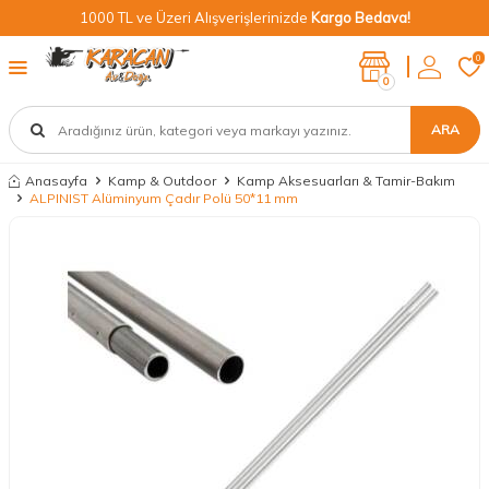
1000 TL ve Üzeri Alışverişlerinizde
Kargo Bedava!
0
0
ARA
Anasayfa
Kamp & Outdoor
Kamp Aksesuarları & Tamir-Bakım
ALPINIST Alüminyum Çadır Polü 50*11 mm