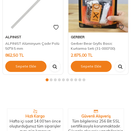
ALPINIST
GERBER
ALPINIST Alüminyum Çadır Polü
Gerber Bear Grylls Basic
50*9.5 mm
Kurtarma Seti (31-000700)
862,50
TL
2.875,00
TL
Sepete Ekle
Sepete Ekle
Neden Biz?
Bizleri tercih etmeniz için geçerli birkaç sebep.
Hızlı Kargo
Güvenli Alışveriş
Hafta içi saat 14:00’ten önce
Tüm bilgileriniz 256 Bit SSL
oluşturduğunuz tüm siparişler
sertifikasıyla korunmaktadır.
aynı gün kargoya
Güvenle alışveriş yapabilirsiniz.