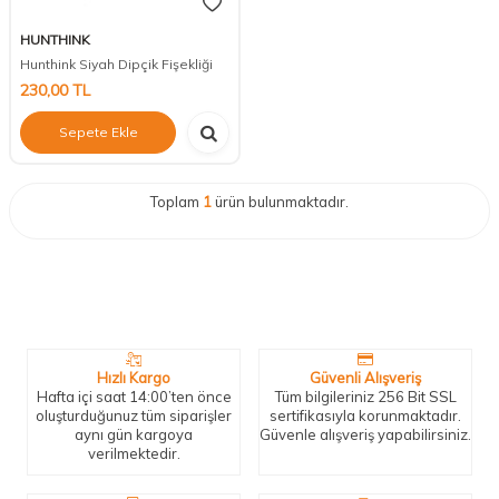
HUNTHINK
Hunthink Siyah Dipçik Fişekliği
230,00
TL
Sepete Ekle
Toplam
1
ürün bulunmaktadır.
Neden Biz?
Bizleri tercih etmeniz için geçerli birkaç sebep.
Hızlı Kargo
Güvenli Alışveriş
Hafta içi saat 14:00’ten önce
Tüm bilgileriniz 256 Bit SSL
oluşturduğunuz tüm siparişler
sertifikasıyla korunmaktadır.
aynı gün kargoya
Güvenle alışveriş yapabilirsiniz.
verilmektedir.