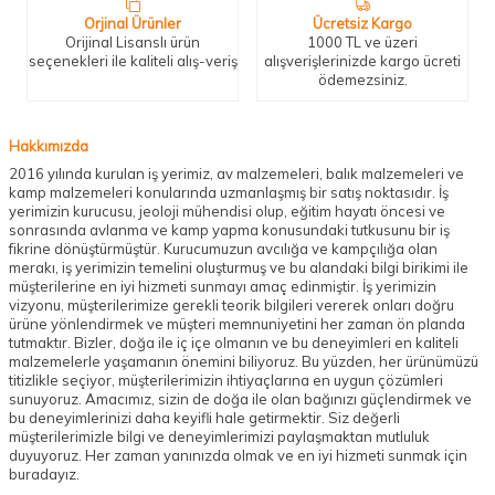
Orjinal Ürünler
Ücretsiz Kargo
Orijinal Lisanslı ürün
1000 TL ve üzeri
seçenekleri ile kaliteli alış-veriş
alışverişlerinizde kargo ücreti
ödemezsiniz.
Hakkımızda
2016 yılında kurulan iş yerimiz, av malzemeleri, balık malzemeleri ve
kamp malzemeleri konularında uzmanlaşmış bir satış noktasıdır. İş
yerimizin kurucusu, jeoloji mühendisi olup, eğitim hayatı öncesi ve
sonrasında avlanma ve kamp yapma konusundaki tutkusunu bir iş
fikrine dönüştürmüştür. Kurucumuzun avcılığa ve kampçılığa olan
merakı, iş yerimizin temelini oluşturmuş ve bu alandaki bilgi birikimi ile
müşterilerine en iyi hizmeti sunmayı amaç edinmiştir. İş yerimizin
vizyonu, müşterilerimize gerekli teorik bilgileri vererek onları doğru
ürüne yönlendirmek ve müşteri memnuniyetini her zaman ön planda
tutmaktır. Bizler, doğa ile iç içe olmanın ve bu deneyimleri en kaliteli
malzemelerle yaşamanın önemini biliyoruz. Bu yüzden, her ürünümüzü
titizlikle seçiyor, müşterilerimizin ihtiyaçlarına en uygun çözümleri
sunuyoruz. Amacımız, sizin de doğa ile olan bağınızı güçlendirmek ve
bu deneyimlerinizi daha keyifli hale getirmektir. Siz değerli
müşterilerimizle bilgi ve deneyimlerimizi paylaşmaktan mutluluk
duyuyoruz. Her zaman yanınızda olmak ve en iyi hizmeti sunmak için
buradayız.