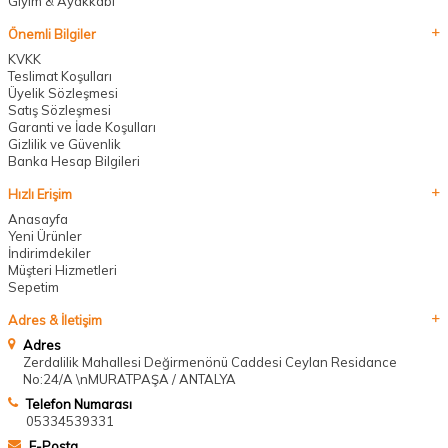
Giyim & Ayakkabı
Önemli Bilgiler
KVKK
Teslimat Koşulları
Üyelik Sözleşmesi
Satış Sözleşmesi
Garanti ve İade Koşulları
Gizlilik ve Güvenlik
Banka Hesap Bilgileri
Hızlı Erişim
Anasayfa
Yeni Ürünler
İndirimdekiler
Müşteri Hizmetleri
Sepetim
Adres & İletişim
Adres
Zerdalilik Mahallesi Değirmenönü Caddesi Ceylan Residance
No:24/A \nMURATPAŞA / ANTALYA
Telefon Numarası
05334539331
E-Posta