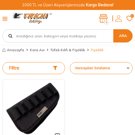
1000 TL ve Üzeri Alışverişlerinizde
Kargo Bedava!
0
0
ARA
Anasayfa
Kara Avı
Tüfek Kılıfı & Fişeklik
Fişeklik
Filtre