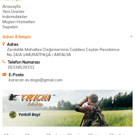
Anasayfa
Yeni Ürünler
İndirimdekiler
Müşteri Hizmetleri
Sepetim
Adres & İletişim
Adres
Zerdalilik Mahallesi Değirmenönü Caddesi Ceylan Residance
No:24/A \nMURATPAŞA / ANTALYA
Telefon Numarası
05334539331
E-Posta
karacan.av.doga@gmail.com