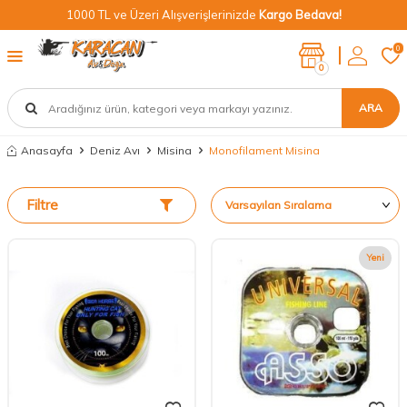
1000 TL ve Üzeri Alışverişlerinizde
Kargo Bedava!
0
0
ARA
Anasayfa
Deniz Avı
Misina
Monofilament Misina
Filtre
Yeni