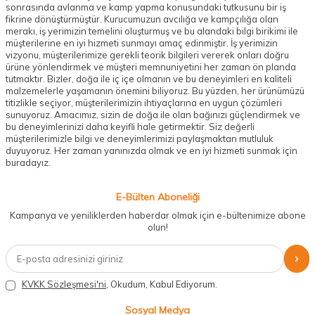
sonrasında avlanma ve kamp yapma konusundaki tutkusunu bir iş
fikrine dönüştürmüştür. Kurucumuzun avcılığa ve kampçılığa olan
merakı, iş yerimizin temelini oluşturmuş ve bu alandaki bilgi birikimi ile
müşterilerine en iyi hizmeti sunmayı amaç edinmiştir. İş yerimizin
vizyonu, müşterilerimize gerekli teorik bilgileri vererek onları doğru
ürüne yönlendirmek ve müşteri memnuniyetini her zaman ön planda
tutmaktır. Bizler, doğa ile iç içe olmanın ve bu deneyimleri en kaliteli
malzemelerle yaşamanın önemini biliyoruz. Bu yüzden, her ürünümüzü
titizlikle seçiyor, müşterilerimizin ihtiyaçlarına en uygun çözümleri
sunuyoruz. Amacımız, sizin de doğa ile olan bağınızı güçlendirmek ve
bu deneyimlerinizi daha keyifli hale getirmektir. Siz değerli
müşterilerimizle bilgi ve deneyimlerimizi paylaşmaktan mutluluk
duyuyoruz. Her zaman yanınızda olmak ve en iyi hizmeti sunmak için
buradayız.
E-Bülten Aboneliği
Kampanya ve yeniliklerden haberdar olmak için e-bültenimize abone
olun!
KVKK Sözleşmesi'ni
, Okudum, Kabul Ediyorum.
Sosyal Medya