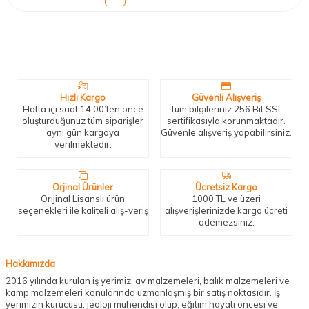
Neden Biz?
Bizleri tercih etmeniz için geçerli birkaç sebep.
Hızlı Kargo
Güvenli Alışveriş
Hafta içi saat 14:00’ten önce
Tüm bilgileriniz 256 Bit SSL
oluşturduğunuz tüm siparişler
sertifikasıyla korunmaktadır.
aynı gün kargoya
Güvenle alışveriş yapabilirsiniz.
verilmektedir.
Orjinal Ürünler
Ücretsiz Kargo
Orijinal Lisanslı ürün
1000 TL ve üzeri
seçenekleri ile kaliteli alış-veriş
alışverişlerinizde kargo ücreti
ödemezsiniz.
Hakkımızda
2016 yılında kurulan iş yerimiz, av malzemeleri, balık malzemeleri ve
kamp malzemeleri konularında uzmanlaşmış bir satış noktasıdır. İş
yerimizin kurucusu, jeoloji mühendisi olup, eğitim hayatı öncesi ve