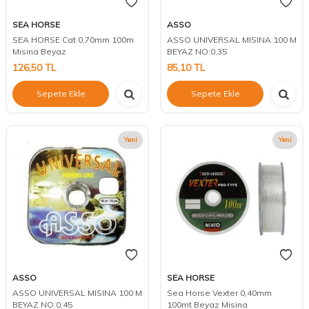
SEA HORSE
ASSO
SEA HORSE Cat 0,70mm 100m
ASSO UNIVERSAL MISINA 100 M
Misina Beyaz
BEYAZ NO:0,35
126,50
TL
85,10
TL
Sepete Ekle
Sepete Ekle
Yeni
Yeni
ASSO
SEA HORSE
ASSO UNIVERSAL MISINA 100 M
Sea Horse Vexter 0,40mm
BEYAZ NO:0,45
100mt Beyaz Misina