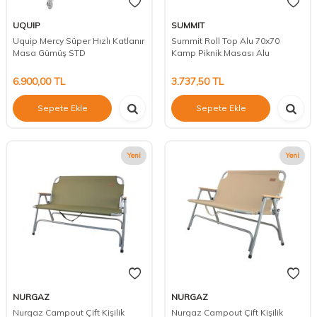
UQUIP
SUMMIT
Uquip Mercy Süper Hızlı Katlanır
Summit Roll Top Alu 70x70
Masa Gümüş STD
Kamp Piknik Masası Alu
6.900,00
TL
3.737,50
TL
Sepete Ekle
Sepete Ekle
Yeni
Yeni
NURGAZ
NURGAZ
Nurgaz Campout Çift Kişilik
Nurgaz Campout Çift Kişilik