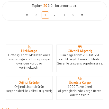
Toplam
20
ürün bulunmaktadır.
1
2
3
Neden Biz?
Bizleri tercih etmeniz için geçerli birkaç sebep.
Hızlı Kargo
Güvenli Alışveriş
Hafta içi saat 14:00’ten önce
Tüm bilgileriniz 256 Bit SSL
oluşturduğunuz tüm siparişler
sertifikasıyla korunmaktadır.
aynı gün kargoya
Güvenle alışveriş yapabilirsiniz.
verilmektedir.
Orjinal Ürünler
Ücretsiz Kargo
Orijinal Lisanslı ürün
1000 TL ve üzeri
seçenekleri ile kaliteli alış-veriş
alışverişlerinizde kargo ücreti
ödemezsiniz.