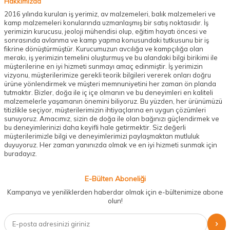
Hakkımızda
2016 yılında kurulan iş yerimiz, av malzemeleri, balık malzemeleri ve
kamp malzemeleri konularında uzmanlaşmış bir satış noktasıdır. İş
yerimizin kurucusu, jeoloji mühendisi olup, eğitim hayatı öncesi ve
sonrasında avlanma ve kamp yapma konusundaki tutkusunu bir iş
fikrine dönüştürmüştür. Kurucumuzun avcılığa ve kampçılığa olan
merakı, iş yerimizin temelini oluşturmuş ve bu alandaki bilgi birikimi ile
müşterilerine en iyi hizmeti sunmayı amaç edinmiştir. İş yerimizin
vizyonu, müşterilerimize gerekli teorik bilgileri vererek onları doğru
ürüne yönlendirmek ve müşteri memnuniyetini her zaman ön planda
tutmaktır. Bizler, doğa ile iç içe olmanın ve bu deneyimleri en kaliteli
malzemelerle yaşamanın önemini biliyoruz. Bu yüzden, her ürünümüzü
titizlikle seçiyor, müşterilerimizin ihtiyaçlarına en uygun çözümleri
sunuyoruz. Amacımız, sizin de doğa ile olan bağınızı güçlendirmek ve
bu deneyimlerinizi daha keyifli hale getirmektir. Siz değerli
müşterilerimizle bilgi ve deneyimlerimizi paylaşmaktan mutluluk
duyuyoruz. Her zaman yanınızda olmak ve en iyi hizmeti sunmak için
buradayız.
E-Bülten Aboneliği
Kampanya ve yeniliklerden haberdar olmak için e-bültenimize abone
olun!