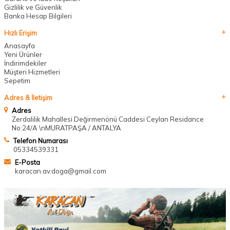
Gizlilik ve Güvenlik
Banka Hesap Bilgileri
Hızlı Erişim
Anasayfa
Yeni Ürünler
İndirimdekiler
Müşteri Hizmetleri
Sepetim
Adres & İletişim
Adres
Zerdalilik Mahallesi Değirmenönü Caddesi Ceylan Residance
No:24/A \nMURATPAŞA / ANTALYA
Telefon Numarası
05334539331
E-Posta
karacan.av.doga@gmail.com