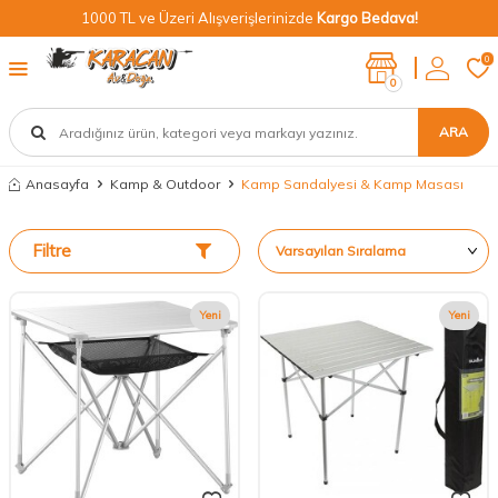
1000 TL ve Üzeri Alışverişlerinizde
Kargo Bedava!
0
0
ARA
Anasayfa
Kamp & Outdoor
Kamp Sandalyesi & Kamp Masası
Filtre
Yeni
Yeni