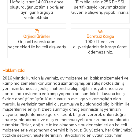
Hafta içi saat 14:00’ten önce
Tüm bilgileriniz 256 Bit SSL
oluşturduğunuz tüm siparişler
sertifikasıyla korunmaktadır.
aynı gün kargoya
Güvenle alışveriş yapabilirsiniz.
verilmektedir.
Orjinal Ürünler
Ücretsiz Kargo
Orijinal Lisanslı ürün
1000 TL ve üzeri
seçenekleri ile kaliteli alış-veriş
alışverişlerinizde kargo ücreti
ödemezsiniz.
Hakkımızda
2016 yılında kurulan iş yerimiz, av malzemeleri, balık malzemeleri ve
kamp malzemeleri konularında uzmanlaşmış bir satış noktasıdır. İş
yerimizin kurucusu, jeoloji mühendisi olup, eğitim hayatı öncesi ve
sonrasında avlanma ve kamp yapma konusundaki tutkusunu bir iş
fikrine dönüştürmüştür. Kurucumuzun avcılığa ve kampçılığa olan
merakı, iş yerimizin temelini oluşturmuş ve bu alandaki bilgi birikimi ile
müşterilerine en iyi hizmeti sunmayı amaç edinmiştir. İş yerimizin
vizyonu, müşterilerimize gerekli teorik bilgileri vererek onları doğru
ürüne yönlendirmek ve müşteri memnuniyetini her zaman ön planda
tutmaktır. Bizler, doğa ile iç içe olmanın ve bu deneyimleri en kaliteli
malzemelerle yaşamanın önemini biliyoruz. Bu yüzden, her ürünümüzü
titizlikle seçiyor, müşterilerimizin ihtiyaçlarına en uygun çözümleri