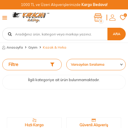
1000 TL ve Üzeri Alışverişlerinizde
Kargo Bedava!
0
0
ARA
Anasayfa
Giyim
Kazak & Hırka
Filtre
İlgili kategoriye ait ürün bulunmamaktadır.
Neden Biz?
Bizleri tercih etmeniz için geçerli birkaç sebep.
Hızlı Kargo
Güvenli Alışveriş