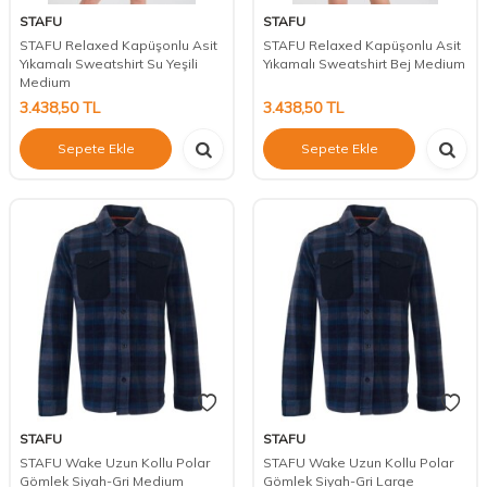
STAFU
STAFU
STAFU Relaxed Kapüşonlu Asit
STAFU Relaxed Kapüşonlu Asit
Yıkamalı Sweatshirt Su Yeşili
Yıkamalı Sweatshirt Bej Medium
Medium
3.438,50
TL
3.438,50
TL
Sepete Ekle
Sepete Ekle
STAFU
STAFU
STAFU Wake Uzun Kollu Polar
STAFU Wake Uzun Kollu Polar
Gömlek Siyah-Gri Medium
Gömlek Siyah-Gri Large