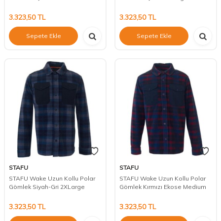
3.323,50
TL
3.323,50
TL
Sepete Ekle
Sepete Ekle
STAFU
STAFU
STAFU Wake Uzun Kollu Polar
STAFU Wake Uzun Kollu Polar
Gömlek Siyah-Gri 2XLarge
Gömlek Kırmızı Ekose Medium
3.323,50
TL
3.323,50
TL