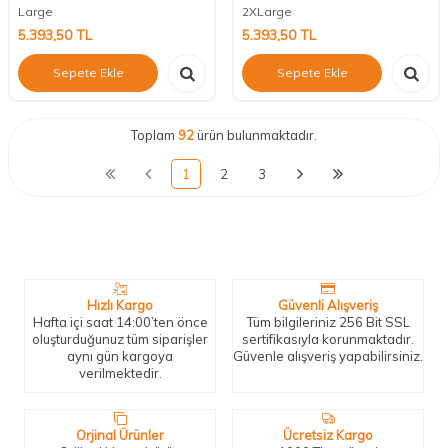
Large
2XLarge
5.393,50
TL
5.393,50
TL
Sepete Ekle
Sepete Ekle
Toplam
92
ürün bulunmaktadır.
1
2
3
Neden Biz?
Bizleri tercih etmeniz için geçerli birkaç sebep.
Hızlı Kargo
Güvenli Alışveriş
Hafta içi saat 14:00’ten önce
Tüm bilgileriniz 256 Bit SSL
oluşturduğunuz tüm siparişler
sertifikasıyla korunmaktadır.
aynı gün kargoya
Güvenle alışveriş yapabilirsiniz.
verilmektedir.
Orjinal Ürünler
Ücretsiz Kargo