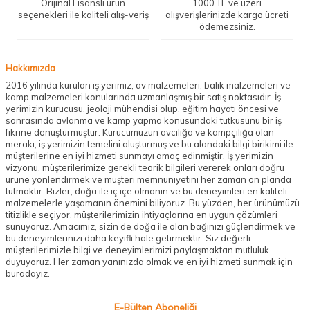
Orijinal Lisanslı ürün
1000 TL ve üzeri
seçenekleri ile kaliteli alış-veriş
alışverişlerinizde kargo ücreti
ödemezsiniz.
Hakkımızda
2016 yılında kurulan iş yerimiz, av malzemeleri, balık malzemeleri ve
kamp malzemeleri konularında uzmanlaşmış bir satış noktasıdır. İş
yerimizin kurucusu, jeoloji mühendisi olup, eğitim hayatı öncesi ve
sonrasında avlanma ve kamp yapma konusundaki tutkusunu bir iş
fikrine dönüştürmüştür. Kurucumuzun avcılığa ve kampçılığa olan
merakı, iş yerimizin temelini oluşturmuş ve bu alandaki bilgi birikimi ile
müşterilerine en iyi hizmeti sunmayı amaç edinmiştir. İş yerimizin
vizyonu, müşterilerimize gerekli teorik bilgileri vererek onları doğru
ürüne yönlendirmek ve müşteri memnuniyetini her zaman ön planda
tutmaktır. Bizler, doğa ile iç içe olmanın ve bu deneyimleri en kaliteli
malzemelerle yaşamanın önemini biliyoruz. Bu yüzden, her ürünümüzü
titizlikle seçiyor, müşterilerimizin ihtiyaçlarına en uygun çözümleri
sunuyoruz. Amacımız, sizin de doğa ile olan bağınızı güçlendirmek ve
bu deneyimlerinizi daha keyifli hale getirmektir. Siz değerli
müşterilerimizle bilgi ve deneyimlerimizi paylaşmaktan mutluluk
duyuyoruz. Her zaman yanınızda olmak ve en iyi hizmeti sunmak için
buradayız.
E-Bülten Aboneliği