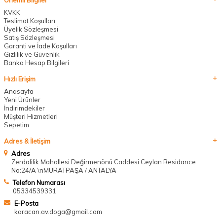
Önemli Bilgiler
KVKK
Teslimat Koşulları
Üyelik Sözleşmesi
Satış Sözleşmesi
Garanti ve İade Koşulları
Gizlilik ve Güvenlik
Banka Hesap Bilgileri
Hızlı Erişim
Anasayfa
Yeni Ürünler
İndirimdekiler
Müşteri Hizmetleri
Sepetim
Adres & İletişim
Adres
Zerdalilik Mahallesi Değirmenönü Caddesi Ceylan Residance
No:24/A \nMURATPAŞA / ANTALYA
Telefon Numarası
05334539331
E-Posta
karacan.av.doga@gmail.com