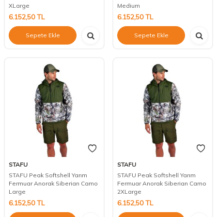
XLarge
Medium
6.152,50
TL
6.152,50
TL
Sepete Ekle
Sepete Ekle
STAFU
STAFU
STAFU Peak Softshell Yarım
STAFU Peak Softshell Yarım
Fermuar Anorak Siberian Camo
Fermuar Anorak Siberian Camo
Large
2XLarge
6.152,50
TL
6.152,50
TL