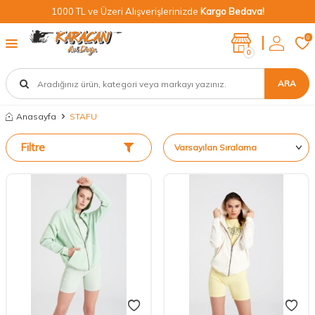
1000 TL ve Üzeri Alışverişlerinizde
Kargo Bedava!
0
0
ARA
Anasayfa
STAFU
Filtre