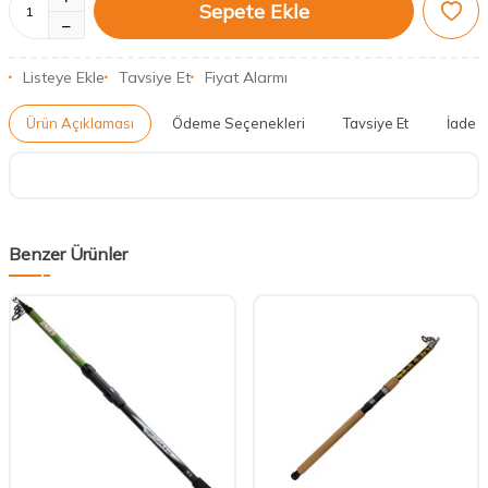
Sepete Ekle
Listeye Ekle
Tavsiye Et
Fiyat Alarmı
Ürün Açıklaması
Ödeme Seçenekleri
Tavsiye Et
İade K
Benzer Ürünler