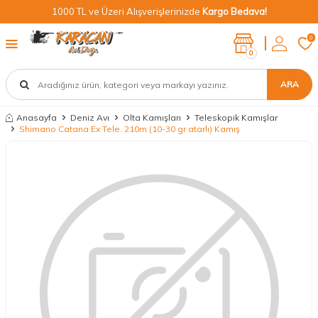
1000 TL ve Üzeri Alışverişlerinizde
Kargo Bedava!
0
0
ARA
Anasayfa
Deniz Avı
Olta Kamışları
Teleskopik Kamışlar
Shimano Catana Ex Tele. 210m (10-30 gr atarlı) Kamış