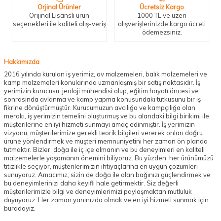
Orjinal Ürünler
Ücretsiz Kargo
Orijinal Lisanslı ürün
1000 TL ve üzeri
seçenekleri ile kaliteli alış-veriş
alışverişlerinizde kargo ücreti
ödemezsiniz.
Hakkımızda
2016 yılında kurulan iş yerimiz, av malzemeleri, balık malzemeleri ve
kamp malzemeleri konularında uzmanlaşmış bir satış noktasıdır. İş
yerimizin kurucusu, jeoloji mühendisi olup, eğitim hayatı öncesi ve
sonrasında avlanma ve kamp yapma konusundaki tutkusunu bir iş
fikrine dönüştürmüştür. Kurucumuzun avcılığa ve kampçılığa olan
merakı, iş yerimizin temelini oluşturmuş ve bu alandaki bilgi birikimi ile
müşterilerine en iyi hizmeti sunmayı amaç edinmiştir. İş yerimizin
vizyonu, müşterilerimize gerekli teorik bilgileri vererek onları doğru
ürüne yönlendirmek ve müşteri memnuniyetini her zaman ön planda
tutmaktır. Bizler, doğa ile iç içe olmanın ve bu deneyimleri en kaliteli
malzemelerle yaşamanın önemini biliyoruz. Bu yüzden, her ürünümüzü
titizlikle seçiyor, müşterilerimizin ihtiyaçlarına en uygun çözümleri
sunuyoruz. Amacımız, sizin de doğa ile olan bağınızı güçlendirmek ve
bu deneyimlerinizi daha keyifli hale getirmektir. Siz değerli
müşterilerimizle bilgi ve deneyimlerimizi paylaşmaktan mutluluk
duyuyoruz. Her zaman yanınızda olmak ve en iyi hizmeti sunmak için
buradayız.