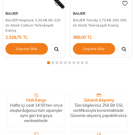
BAUER
BAUER
BAUER Neptune 3,30 Mt 60-120
BAUER Trendy 2,70 Mt 100-300
Gr Atarlı Carbon Teleskopik
Gr Atarlı Teleskopik Kamış
Kamış
2.328,75
TL
989,00
TL
Sepete Ekle
Sepete Ekle
Neden Biz?
Bizleri tercih etmeniz için geçerli birkaç sebep.
Hızlı Kargo
Güvenli Alışveriş
Hafta içi saat 14:00’ten önce
Tüm bilgileriniz 256 Bit SSL
oluşturduğunuz tüm siparişler
sertifikasıyla korunmaktadır.
aynı gün kargoya
Güvenle alışveriş yapabilirsiniz.
verilmektedir.