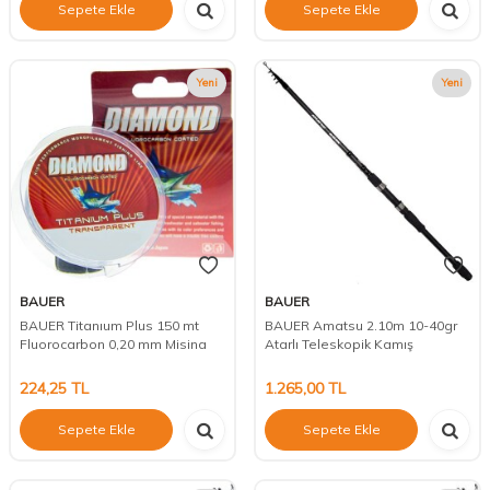
Sepete Ekle
Sepete Ekle
Yeni
Yeni
BAUER
BAUER
BAUER Titanıum Plus 150 mt
BAUER Amatsu 2.10m 10-40gr
Fluorocarbon 0,20 mm Misina
Atarlı Teleskopik Kamış
224,25
TL
1.265,00
TL
Sepete Ekle
Sepete Ekle