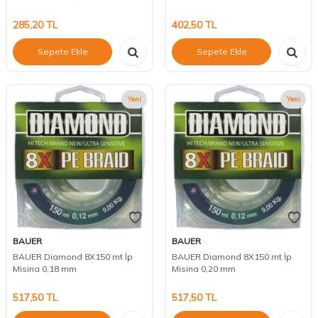
285,20
TL
402,50
TL
Sepete Ekle
Sepete Ekle
Yeni
Yeni
BAUER
BAUER
BAUER Diamond 8X150 mt İp
BAUER Diamond 8X150 mt İp
Misina 0,18 mm
Misina 0,20 mm
517,50
TL
517,50
TL