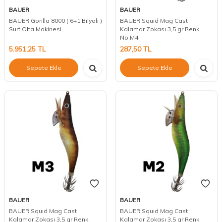
BAUER
BAUER
BAUER Gorilla 8000 ( 6+1 Bilyalı )
BAUER Squıd Mag Cast
Surf Olta Makinesi
Kalamar Zokası 3,5 gr Renk
No:M4
5.951,25
TL
287,50
TL
Sepete Ekle
Sepete Ekle
BAUER
BAUER
BAUER Squıd Mag Cast
BAUER Squıd Mag Cast
Kalamar Zokası 3,5 gr Renk
Kalamar Zokası 3,5 gr Renk