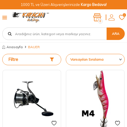
1000 TL ve Üzeri Alışverişlerinizde
Kargo Bedava!
0
0
ARA
Anasayfa
BAUER
Filtre