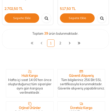
2.702,50
TL
517,50
TL
Sepete Ekle
Sepete Ekle
Toplam
39
ürün bulunmaktadır.
1
2
Neden Biz?
Bizleri tercih etmeniz için geçerli birkaç sebep.
Hızlı Kargo
Güvenli Alışveriş
Hafta içi saat 14:00’ten önce
Tüm bilgileriniz 256 Bit SSL
oluşturduğunuz tüm siparişler
sertifikasıyla korunmaktadır.
aynı gün kargoya
Güvenle alışveriş yapabilirsiniz.
verilmektedir.
Orjinal Ürünler
Ücretsiz Kargo