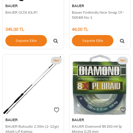
BAUER
BAUER
BAUER OLTA KILIFI
Bauer Fırdöndü Nice Snap CF-
5004/6 No:1
345,00
TL
46,00
TL
Sepete Ekle
Sepete Ekle
Yeni
Yeni
BAUER
BAUER
BAUER Butsudo 2,30m (2-12gr)
BAUER Diamond 8X150 mt İp
Atarlı Lrf Kamışı
Misina 0,25 mm