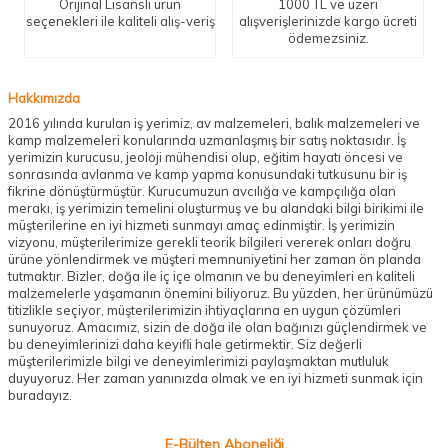
Orijinal Lisanslı ürün
1000 TL ve üzeri
seçenekleri ile kaliteli alış-veriş
alışverişlerinizde kargo ücreti
ödemezsiniz.
Hakkımızda
2016 yılında kurulan iş yerimiz, av malzemeleri, balık malzemeleri ve
kamp malzemeleri konularında uzmanlaşmış bir satış noktasıdır. İş
yerimizin kurucusu, jeoloji mühendisi olup, eğitim hayatı öncesi ve
sonrasında avlanma ve kamp yapma konusundaki tutkusunu bir iş
fikrine dönüştürmüştür. Kurucumuzun avcılığa ve kampçılığa olan
merakı, iş yerimizin temelini oluşturmuş ve bu alandaki bilgi birikimi ile
müşterilerine en iyi hizmeti sunmayı amaç edinmiştir. İş yerimizin
vizyonu, müşterilerimize gerekli teorik bilgileri vererek onları doğru
ürüne yönlendirmek ve müşteri memnuniyetini her zaman ön planda
tutmaktır. Bizler, doğa ile iç içe olmanın ve bu deneyimleri en kaliteli
malzemelerle yaşamanın önemini biliyoruz. Bu yüzden, her ürünümüzü
titizlikle seçiyor, müşterilerimizin ihtiyaçlarına en uygun çözümleri
sunuyoruz. Amacımız, sizin de doğa ile olan bağınızı güçlendirmek ve
bu deneyimlerinizi daha keyifli hale getirmektir. Siz değerli
müşterilerimizle bilgi ve deneyimlerimizi paylaşmaktan mutluluk
duyuyoruz. Her zaman yanınızda olmak ve en iyi hizmeti sunmak için
buradayız.
E-Bülten Aboneliği