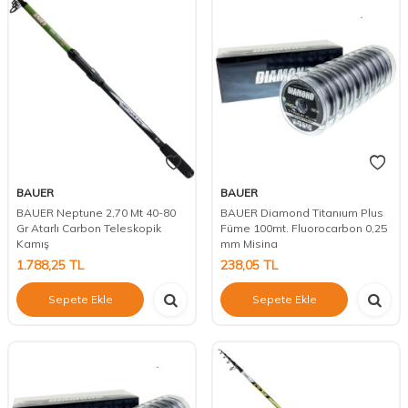
BAUER
BAUER
BAUER Neptune 2,70 Mt 40-80
BAUER Diamond Titanıum Plus
Gr Atarlı Carbon Teleskopik
Füme 100mt. Fluorocarbon 0,25
Kamış
mm Misina
1.788,25
TL
238,05
TL
Sepete Ekle
Sepete Ekle