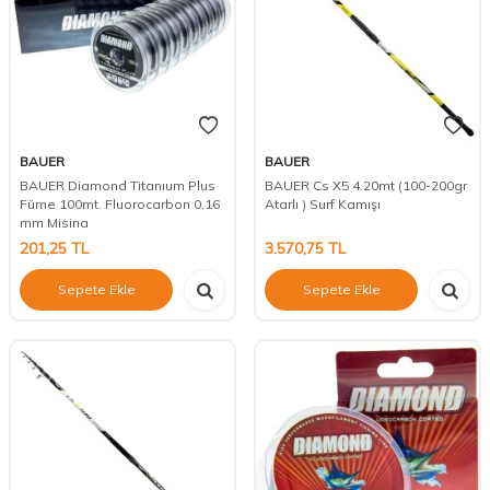
BAUER
BAUER
BAUER Diamond Titanıum Plus
BAUER Cs X5 4.20mt (100-200gr
Füme 100mt. Fluorocarbon 0,16
Atarlı ) Surf Kamışı
mm Misina
201,25
TL
3.570,75
TL
Sepete Ekle
Sepete Ekle