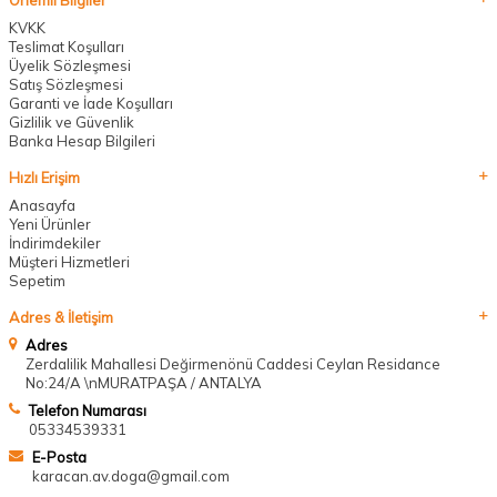
Önemli Bilgiler
KVKK
Teslimat Koşulları
Üyelik Sözleşmesi
Satış Sözleşmesi
Garanti ve İade Koşulları
Gizlilik ve Güvenlik
Banka Hesap Bilgileri
Hızlı Erişim
Anasayfa
Yeni Ürünler
İndirimdekiler
Müşteri Hizmetleri
Sepetim
Adres & İletişim
Adres
Zerdalilik Mahallesi Değirmenönü Caddesi Ceylan Residance
No:24/A \nMURATPAŞA / ANTALYA
Telefon Numarası
05334539331
E-Posta
karacan.av.doga@gmail.com