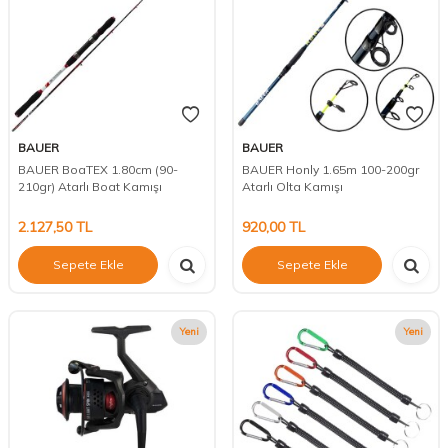
BAUER
BAUER
BAUER BoaTEX 1.80cm (90-
BAUER Honly 1.65m 100-200gr
210gr) Atarlı Boat Kamışı
Atarlı Olta Kamışı
2.127,50
TL
920,00
TL
Sepete Ekle
Sepete Ekle
Yeni
Yeni