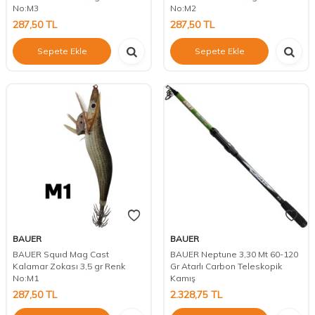
No:M3
No:M2
287,50
TL
287,50
TL
Sepete Ekle
Sepete Ekle
BAUER
BAUER
BAUER Squıd Mag Cast
BAUER Neptune 3,30 Mt 60-120
Kalamar Zokası 3,5 gr Renk
Gr Atarlı Carbon Teleskopik
No:M1
Kamış
287,50
TL
2.328,75
TL