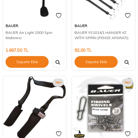
BAUER
BAUER
BAUER Air Light 2000 Spin
BAUER YS1014/1 HANGER AT.
Makinesi
WİTH SPRİN (PENSE APARATI)
1.667,50
TL
92,00
TL
Sepete Ekle
Sepete Ekle
Yeni
Yeni