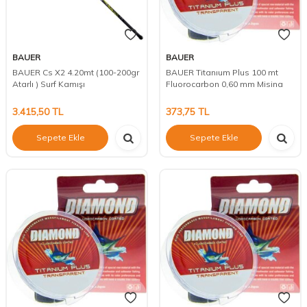
BAUER
BAUER
BAUER Cs X2 4.20mt (100-200gr
BAUER Titanıum Plus 100 mt
Atarlı ) Surf Kamışı
Fluorocarbon 0,60 mm Misina
3.415,50
TL
373,75
TL
Sepete Ekle
Sepete Ekle