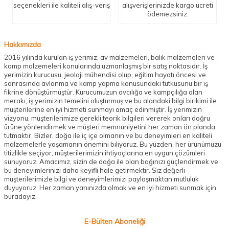
seçenekleri ile kaliteli alış-veriş
alışverişlerinizde kargo ücreti
ödemezsiniz.
Hakkımızda
2016 yılında kurulan iş yerimiz, av malzemeleri, balık malzemeleri ve
kamp malzemeleri konularında uzmanlaşmış bir satış noktasıdır. İş
yerimizin kurucusu, jeoloji mühendisi olup, eğitim hayatı öncesi ve
sonrasında avlanma ve kamp yapma konusundaki tutkusunu bir iş
fikrine dönüştürmüştür. Kurucumuzun avcılığa ve kampçılığa olan
merakı, iş yerimizin temelini oluşturmuş ve bu alandaki bilgi birikimi ile
müşterilerine en iyi hizmeti sunmayı amaç edinmiştir. İş yerimizin
vizyonu, müşterilerimize gerekli teorik bilgileri vererek onları doğru
ürüne yönlendirmek ve müşteri memnuniyetini her zaman ön planda
tutmaktır. Bizler, doğa ile iç içe olmanın ve bu deneyimleri en kaliteli
malzemelerle yaşamanın önemini biliyoruz. Bu yüzden, her ürünümüzü
titizlikle seçiyor, müşterilerimizin ihtiyaçlarına en uygun çözümleri
sunuyoruz. Amacımız, sizin de doğa ile olan bağınızı güçlendirmek ve
bu deneyimlerinizi daha keyifli hale getirmektir. Siz değerli
müşterilerimizle bilgi ve deneyimlerimizi paylaşmaktan mutluluk
duyuyoruz. Her zaman yanınızda olmak ve en iyi hizmeti sunmak için
buradayız.
E-Bülten Aboneliği