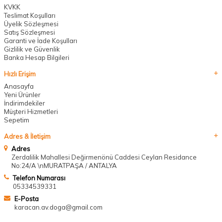
KVKK
Teslimat Koşulları
Üyelik Sözleşmesi
Satış Sözleşmesi
Garanti ve İade Koşulları
Gizlilik ve Güvenlik
Banka Hesap Bilgileri
Hızlı Erişim
Anasayfa
Yeni Ürünler
İndirimdekiler
Müşteri Hizmetleri
Sepetim
Adres & İletişim
Adres
Zerdalilik Mahallesi Değirmenönü Caddesi Ceylan Residance
No:24/A \nMURATPAŞA / ANTALYA
Telefon Numarası
05334539331
E-Posta
karacan.av.doga@gmail.com