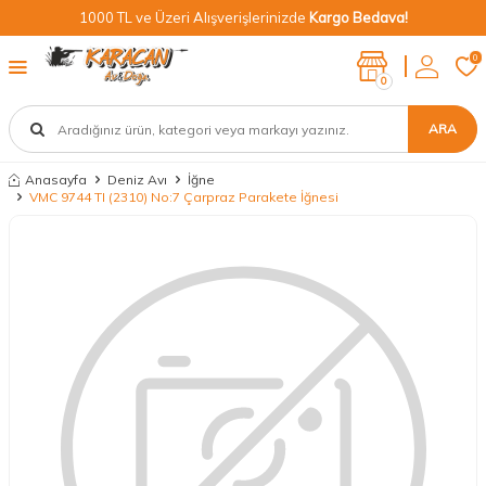
1000 TL ve Üzeri Alışverişlerinizde
Kargo Bedava!
0
0
ARA
Anasayfa
Deniz Avı
İğne
VMC 9744 TI (2310) No:7 Çarpraz Parakete İğnesi