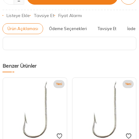
Listeye Ekle
Tavsiye Et
Fiyat Alarmı
Ürün Açıklaması
Ödeme Seçenekleri
Tavsiye Et
İade K
Benzer Ürünler
Yeni
Yeni