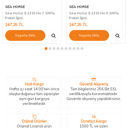
SEA HORSE
SEA HORSE
Sea Horse 9-2315 No:7 100'lü
Sea Horse 9-2315 No:9 100'lü
Paket İğne
Paket İğne
247,25
TL
247,25
TL
Sepete Ekle
Sepete Ekle
Neden Biz?
Bizleri tercih etmeniz için geçerli birkaç sebep.
Hızlı Kargo
Güvenli Alışveriş
Hafta içi saat 14:00’ten önce
Tüm bilgileriniz 256 Bit SSL
oluşturduğunuz tüm siparişler
sertifikasıyla korunmaktadır.
aynı gün kargoya
Güvenle alışveriş yapabilirsiniz.
verilmektedir.
Orjinal Ürünler
Ücretsiz Kargo
Orijinal Lisanslı ürün
1000 TL ve üzeri