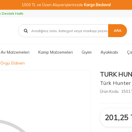
1000 TL ve Üzeri Alışverişlerinizde
Kargo Bedava!
Destek Hattı
ARA
 Av Malzemeleri
Kamp Malzemeleri
Giyim
Ayakkabı
Ça
 Örgü Eldiven
TURK HU
Türk Hunter
Ürün Kodu:
1501.
201,25