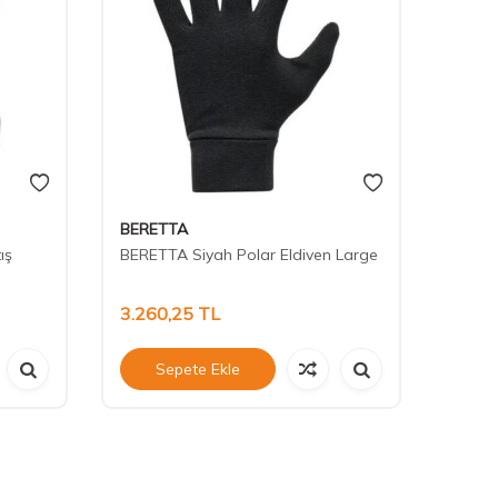
BERETTA
BERE
ış
BERETTA Siyah Polar Eldiven Large
BERET
XLarg
3.260,25
TL
3.26
Sepete Ekle
S