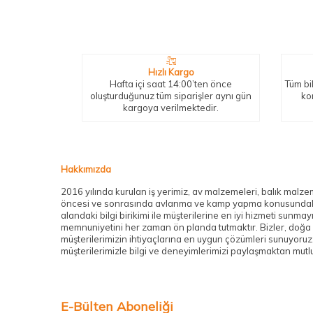
Neden Biz?
Bizleri tercih etmeniz için geçerli birkaç sebep.
Hızlı Kargo
Hafta içi saat 14:00’ten önce
Tüm bil
oluşturduğunuz tüm siparişler aynı gün
ko
kargoya verilmektedir.
Hakkımızda
2016 yılında kurulan iş yerimiz, av malzemeleri, balık malze
öncesi ve sonrasında avlanma ve kamp yapma konusundaki tut
alandaki bilgi birikimi ile müşterilerine en iyi hizmeti sunma
memnuniyetini her zaman ön planda tutmaktır. Bizler, doğa il
müşterilerimizin ihtiyaçlarına en uygun çözümleri sunuyoruz.
müşterilerimizle bilgi ve deneyimlerimizi paylaşmaktan mut
E-Bülten Aboneliği