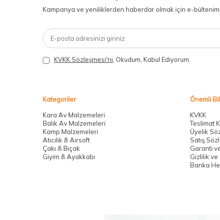
Kampanya ve yeniliklerden haberdar olmak için e-bültenim
KVKK Sözleşmesi'ni
, Okudum, Kabul Ediyorum.
Kategoriler
Önemli Bil
Kara Av Malzemeleri
KVKK
Balık Av Malzemeleri
Teslimat K
Kamp Malzemeleri
Üyelik Sö
Atıcılık & Airsoft
Satış Söz
Çakı & Bıçak
Garanti ve
Giyim & Ayakkabı
Gizlilik v
Banka Hes