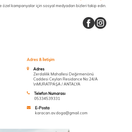
ze özel kampanyalar için sosyal medyadan bizleri takip edin.
Adres & İletişim
Adres
Zerdalilik Mahallesi Değirmenönü
Caddesi Ceylan Residance No:24/A
\nMURATPAŞA / ANTALYA
Telefon Numarası
05334539331
E-Posta
karacan.av.doga@gmail.com