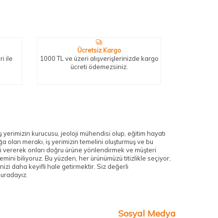
Ücretsiz Kargo
i ile
1000 TL ve üzeri alışverişlerinizde kargo
ücreti ödemezsiniz.
 yerimizin kurucusu, jeoloji mühendisi olup, eğitim hayatı
 olan merakı, iş yerimizin temelini oluşturmuş ve bu
ileri vererek onları doğru ürüne yönlendirmek ve müşteri
ini biliyoruz. Bu yüzden, her ürünümüzü titizlikle seçiyor,
zi daha keyifli hale getirmektir. Siz değerli
buradayız.
Sosyal Medya