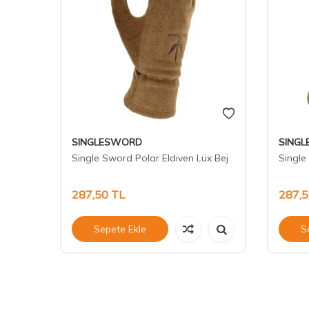
SINGLESWORD
SING
ldiven
Single Sword Polar Eldiven Lüx Bej
Single
287,50
TL
287,
Sepete Ekle
S