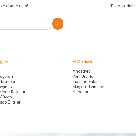
ize abone olun!
Takipçilerimi
giler
Hızlı Erişim
Anasayfa
oşulları
Yeni Ürünler
zleşmesi
İndirimdekiler
leşmesi
Müşteri Hizmetleri
 İade Koşulları
Sepetim
e Güvenlik
ap Bilgileri