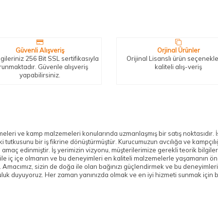
Güvenli Alışveriş
Orjinal Ürünler
gileriniz 256 Bit SSL sertifikasıyla
Orijinal Lisanslı ürün seçenekler
runmaktadır. Güvenle alışveriş
kaliteli alış-veriş
yapabilirsiniz.
meleri ve kamp malzemeleri konularında uzmanlaşmış bir satış noktasıdır. İş
kusunu bir iş fikrine dönüştürmüştür. Kurucumuzun avcılığa ve kampçılığa
yı amaç edinmiştir. İş yerimizin vizyonu, müşterilerimize gerekli teorik bilg
e iç içe olmanın ve bu deneyimleri en kaliteli malzemelerle yaşamanın önem
 Amacımız, sizin de doğa ile olan bağınızı güçlendirmek ve bu deneyimlerini
luluk duyuyoruz. Her zaman yanınızda olmak ve en iyi hizmeti sunmak için 