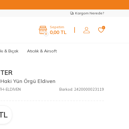
Kargom Nerede?
Sepetim
0
0,00
TL
0
kı & Bıçak
Atıcılık & Airsoft
NTER
 Haki Yün Örgü Eldiven
TH-ELDİVEN
Barkod:
2420000023119
TL