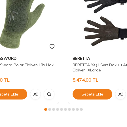
LESWORD
BERETTA
 Sword Polar Eldiven Lüx Haki
BERETTA Yeşil Sert Dokulu At
Eldiveni XLarge
50
TL
5.474,00
TL
epete Ekle
Sepete Ekle