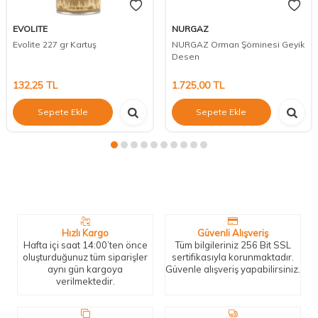
EVOLITE
NURGAZ
Evolite 227 gr Kartuş
NURGAZ Orman Şöminesi Geyik
Desen
132,25
TL
1.725,00
TL
Sepete Ekle
Sepete Ekle
Neden Biz?
Bizleri tercih etmeniz için geçerli birkaç sebep.
Hızlı Kargo
Güvenli Alışveriş
Hafta içi saat 14:00’ten önce
Tüm bilgileriniz 256 Bit SSL
oluşturduğunuz tüm siparişler
sertifikasıyla korunmaktadır.
aynı gün kargoya
Güvenle alışveriş yapabilirsiniz.
verilmektedir.