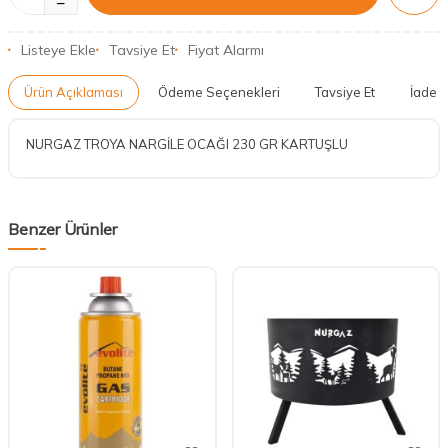
Listeye Ekle
Tavsiye Et
Fiyat Alarmı
Ürün Açıklaması
Ödeme Seçenekleri
Tavsiye Et
İade K
NURGAZ TROYA NARGİLE OCAĞI 230 GR KARTUŞLU
Benzer Ürünler