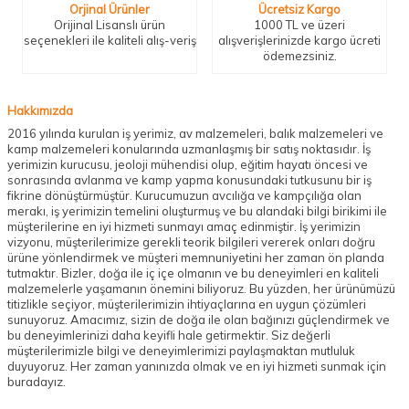
Orjinal Ürünler
Ücretsiz Kargo
Orijinal Lisanslı ürün
1000 TL ve üzeri
seçenekleri ile kaliteli alış-veriş
alışverişlerinizde kargo ücreti
ödemezsiniz.
Hakkımızda
2016 yılında kurulan iş yerimiz, av malzemeleri, balık malzemeleri ve
kamp malzemeleri konularında uzmanlaşmış bir satış noktasıdır. İş
yerimizin kurucusu, jeoloji mühendisi olup, eğitim hayatı öncesi ve
sonrasında avlanma ve kamp yapma konusundaki tutkusunu bir iş
fikrine dönüştürmüştür. Kurucumuzun avcılığa ve kampçılığa olan
merakı, iş yerimizin temelini oluşturmuş ve bu alandaki bilgi birikimi ile
müşterilerine en iyi hizmeti sunmayı amaç edinmiştir. İş yerimizin
vizyonu, müşterilerimize gerekli teorik bilgileri vererek onları doğru
ürüne yönlendirmek ve müşteri memnuniyetini her zaman ön planda
tutmaktır. Bizler, doğa ile iç içe olmanın ve bu deneyimleri en kaliteli
malzemelerle yaşamanın önemini biliyoruz. Bu yüzden, her ürünümüzü
titizlikle seçiyor, müşterilerimizin ihtiyaçlarına en uygun çözümleri
sunuyoruz. Amacımız, sizin de doğa ile olan bağınızı güçlendirmek ve
bu deneyimlerinizi daha keyifli hale getirmektir. Siz değerli
müşterilerimizle bilgi ve deneyimlerimizi paylaşmaktan mutluluk
duyuyoruz. Her zaman yanınızda olmak ve en iyi hizmeti sunmak için
buradayız.