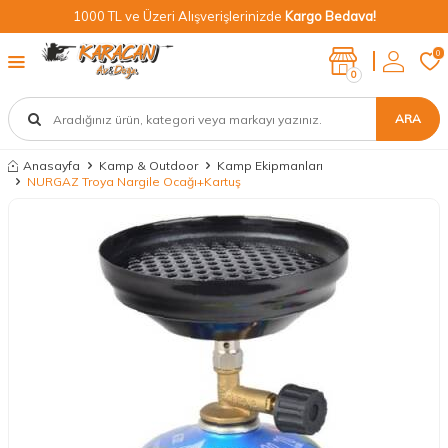
1000 TL ve Üzeri Alışverişlerinizde
Kargo Bedava!
0
0
ARA
Anasayfa
Kamp & Outdoor
Kamp Ekipmanları
NURGAZ Troya Nargile Ocağı+Kartuş