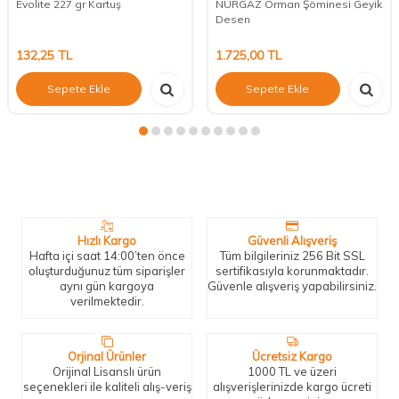
Evolite 227 gr Kartuş
NURGAZ Orman Şöminesi Geyik
Desen
132,25
TL
1.725,00
TL
Sepete Ekle
Sepete Ekle
Neden Biz?
Bizleri tercih etmeniz için geçerli birkaç sebep.
Hızlı Kargo
Güvenli Alışveriş
Hafta içi saat 14:00’ten önce
Tüm bilgileriniz 256 Bit SSL
oluşturduğunuz tüm siparişler
sertifikasıyla korunmaktadır.
aynı gün kargoya
Güvenle alışveriş yapabilirsiniz.
verilmektedir.
Orjinal Ürünler
Ücretsiz Kargo
Orijinal Lisanslı ürün
1000 TL ve üzeri
seçenekleri ile kaliteli alış-veriş
alışverişlerinizde kargo ücreti