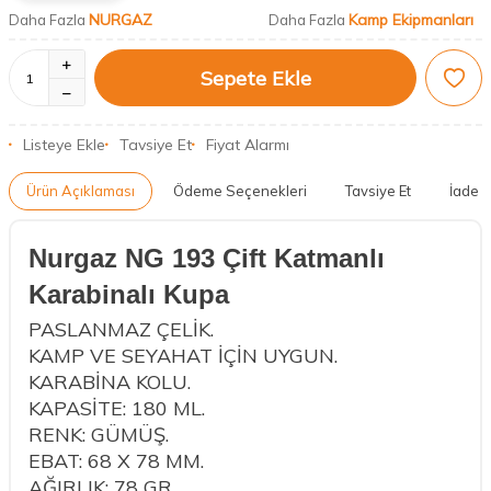
NURGAZ
Kamp Ekipmanları
Daha Fazla
Daha Fazla
Sepete Ekle
Listeye Ekle
Tavsiye Et
Fiyat Alarmı
Ürün Açıklaması
Ödeme Seçenekleri
Tavsiye Et
İade K
Nurgaz NG 193 Çift Katmanlı
Karabinalı Kupa
PASLANMAZ ÇELİK.
KAMP VE SEYAHAT İÇİN UYGUN.
KARABİNA KOLU.
KAPASİTE: 180 ML.
RENK: GÜMÜŞ.
EBAT: 68 X 78 MM.
AĞIRLIK: 78 GR.