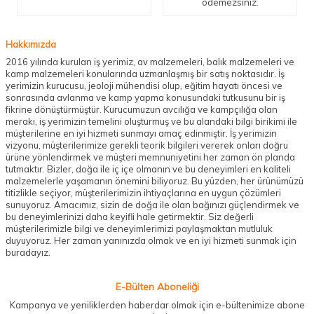
ödemezsiniz.
Hakkımızda
2016 yılında kurulan iş yerimiz, av malzemeleri, balık malzemeleri ve
kamp malzemeleri konularında uzmanlaşmış bir satış noktasıdır. İş
yerimizin kurucusu, jeoloji mühendisi olup, eğitim hayatı öncesi ve
sonrasında avlanma ve kamp yapma konusundaki tutkusunu bir iş
fikrine dönüştürmüştür. Kurucumuzun avcılığa ve kampçılığa olan
merakı, iş yerimizin temelini oluşturmuş ve bu alandaki bilgi birikimi ile
müşterilerine en iyi hizmeti sunmayı amaç edinmiştir. İş yerimizin
vizyonu, müşterilerimize gerekli teorik bilgileri vererek onları doğru
ürüne yönlendirmek ve müşteri memnuniyetini her zaman ön planda
tutmaktır. Bizler, doğa ile iç içe olmanın ve bu deneyimleri en kaliteli
malzemelerle yaşamanın önemini biliyoruz. Bu yüzden, her ürünümüzü
titizlikle seçiyor, müşterilerimizin ihtiyaçlarına en uygun çözümleri
sunuyoruz. Amacımız, sizin de doğa ile olan bağınızı güçlendirmek ve
bu deneyimlerinizi daha keyifli hale getirmektir. Siz değerli
müşterilerimizle bilgi ve deneyimlerimizi paylaşmaktan mutluluk
duyuyoruz. Her zaman yanınızda olmak ve en iyi hizmeti sunmak için
buradayız.
E-Bülten Aboneliği
Kampanya ve yeniliklerden haberdar olmak için e-bültenimize abone