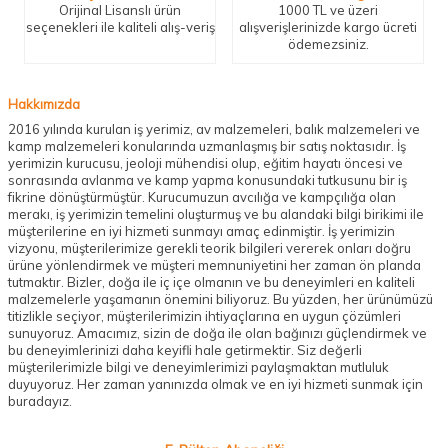
Orijinal Lisanslı ürün
1000 TL ve üzeri
seçenekleri ile kaliteli alış-veriş
alışverişlerinizde kargo ücreti
ödemezsiniz.
Hakkımızda
2016 yılında kurulan iş yerimiz, av malzemeleri, balık malzemeleri ve
kamp malzemeleri konularında uzmanlaşmış bir satış noktasıdır. İş
yerimizin kurucusu, jeoloji mühendisi olup, eğitim hayatı öncesi ve
sonrasında avlanma ve kamp yapma konusundaki tutkusunu bir iş
fikrine dönüştürmüştür. Kurucumuzun avcılığa ve kampçılığa olan
merakı, iş yerimizin temelini oluşturmuş ve bu alandaki bilgi birikimi ile
müşterilerine en iyi hizmeti sunmayı amaç edinmiştir. İş yerimizin
vizyonu, müşterilerimize gerekli teorik bilgileri vererek onları doğru
ürüne yönlendirmek ve müşteri memnuniyetini her zaman ön planda
tutmaktır. Bizler, doğa ile iç içe olmanın ve bu deneyimleri en kaliteli
malzemelerle yaşamanın önemini biliyoruz. Bu yüzden, her ürünümüzü
titizlikle seçiyor, müşterilerimizin ihtiyaçlarına en uygun çözümleri
sunuyoruz. Amacımız, sizin de doğa ile olan bağınızı güçlendirmek ve
bu deneyimlerinizi daha keyifli hale getirmektir. Siz değerli
müşterilerimizle bilgi ve deneyimlerimizi paylaşmaktan mutluluk
duyuyoruz. Her zaman yanınızda olmak ve en iyi hizmeti sunmak için
buradayız.