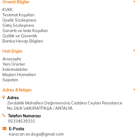
Önemli Bilgiler
KVKK
Teslimat Koşulları
Üyelik Sözleşmesi
Satış Sözleşmesi
Garanti ve İade Koşulları
Gizlilik ve Güvenlik
Banka Hesap Bilgileri
Hızlı Erişim
Anasayfa
Yeni Ürünler
İndirimdekiler
Müşteri Hizmetleri
Sepetim
Adres & İletişim
Adres
Zerdalilik Mahallesi Değirmenönü Caddesi Ceylan Residance
No:24/A \nMURATPAŞA / ANTALYA
Telefon Numarası
05334539331
E-Posta
karacan.av.doga@gmail.com