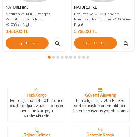
NATUREHIKE
NATUREHIKE
Naturehike M180 Pongee
Naturehike M300 Pongee
Pamuklu Uyku Tulumu
Pamuklu Uyku Tulumu -13°C-Gri-
-8°C.Yeşil.Right
Right
3.450,00
TL
3.795,00
TL
Sepete Ekle
Sepete Ekle
Neden Biz?
Bizleri tercih etmeniz için geçerli birkaç sebep.
Hızlı Kargo
Güvenli Alışveriş
Hafta içi saat 14:00’ten önce
Tüm bilgileriniz 256 Bit SSL
oluşturduğunuz tüm siparişler
sertifikasıyla korunmaktadır.
aynı gün kargoya
Güvenle alışveriş yapabilirsiniz.
verilmektedir.
Orjinal Ürünler
Ücretsiz Kargo