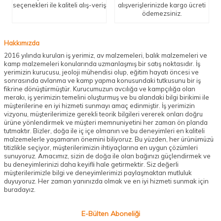
seçenekleri ile kaliteli alış-veriş
alışverişlerinizde kargo ücreti
ödemezsiniz.
Hakkımızda
2016 yılında kurulan iş yerimiz, av malzemeleri, balık malzemeleri ve
kamp malzemeleri konularında uzmanlaşmış bir satış noktasıdır. İş
yerimizin kurucusu, jeoloji mühendisi olup, eğitim hayatı öncesi ve
sonrasında avlanma ve kamp yapma konusundaki tutkusunu bir iş
fikrine dönüştürmüştür. Kurucumuzun avcılığa ve kampçılığa olan
merakı, iş yerimizin temelini oluşturmuş ve bu alandaki bilgi birikimi ile
müşterilerine en iyi hizmeti sunmayı amaç edinmiştir. İş yerimizin
vizyonu, müşterilerimize gerekli teorik bilgileri vererek onları doğru
ürüne yönlendirmek ve müşteri memnuniyetini her zaman ön planda
tutmaktır. Bizler, doğa ile iç içe olmanın ve bu deneyimleri en kaliteli
malzemelerle yaşamanın önemini biliyoruz. Bu yüzden, her ürünümüzü
titizlikle seçiyor, müşterilerimizin ihtiyaçlarına en uygun çözümleri
sunuyoruz. Amacımız, sizin de doğa ile olan bağınızı güçlendirmek ve
bu deneyimlerinizi daha keyifli hale getirmektir. Siz değerli
müşterilerimizle bilgi ve deneyimlerimizi paylaşmaktan mutluluk
duyuyoruz. Her zaman yanınızda olmak ve en iyi hizmeti sunmak için
buradayız.
E-Bülten Aboneliği