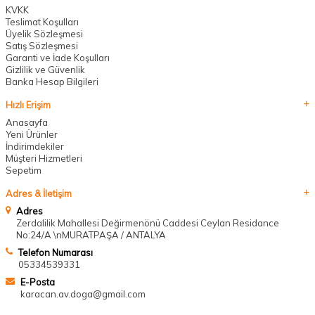
KVKK
Teslimat Koşulları
Üyelik Sözleşmesi
Satış Sözleşmesi
Garanti ve İade Koşulları
Gizlilik ve Güvenlik
Banka Hesap Bilgileri
Hızlı Erişim
Anasayfa
Yeni Ürünler
İndirimdekiler
Müşteri Hizmetleri
Sepetim
Adres & İletişim
Adres
Zerdalilik Mahallesi Değirmenönü Caddesi Ceylan Residance
No:24/A \nMURATPAŞA / ANTALYA
Telefon Numarası
05334539331
E-Posta
karacan.av.doga@gmail.com