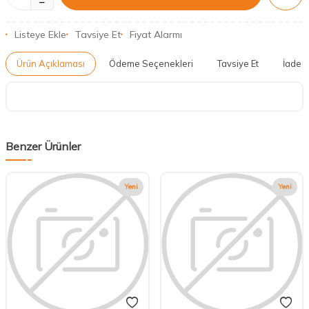
Listeye Ekle
Tavsiye Et
Fiyat Alarmı
Ürün Açıklaması
Ödeme Seçenekleri
Tavsiye Et
İade K
Benzer Ürünler
Yeni
Yeni