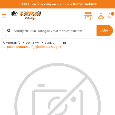
1000 TL ve Üzeri Alışverişlerinizde
Kargo Bedava!
0
0
ARA
Anasayfa
Deniz Avı
Suniyem
Jig
Jaxon Sumato Lrf Jighead No:6 2gr 5'li