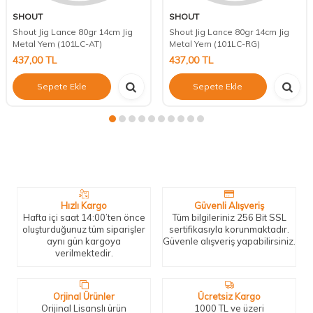
SHOUT
SHOUT
Shout Jig Lance 80gr 14cm Jig
Shout Jig Lance 80gr 14cm Jig
Metal Yem (101LC-AT)
Metal Yem (101LC-RG)
437,00
TL
437,00
TL
Sepete Ekle
Sepete Ekle
Neden Biz?
Bizleri tercih etmeniz için geçerli birkaç sebep.
Hızlı Kargo
Güvenli Alışveriş
Hafta içi saat 14:00’ten önce
Tüm bilgileriniz 256 Bit SSL
oluşturduğunuz tüm siparişler
sertifikasıyla korunmaktadır.
aynı gün kargoya
Güvenle alışveriş yapabilirsiniz.
verilmektedir.
Orjinal Ürünler
Ücretsiz Kargo
Orijinal Lisanslı ürün
1000 TL ve üzeri