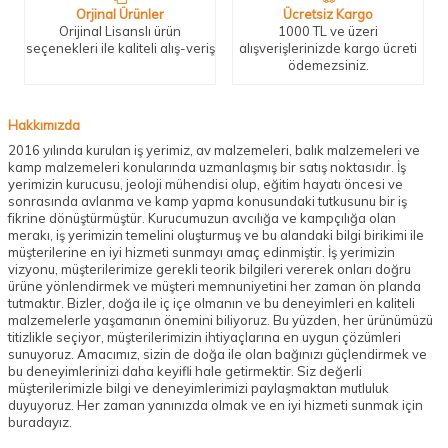
Orjinal Ürünler
Ücretsiz Kargo
Orijinal Lisanslı ürün
1000 TL ve üzeri
seçenekleri ile kaliteli alış-veriş
alışverişlerinizde kargo ücreti
ödemezsiniz.
Hakkımızda
2016 yılında kurulan iş yerimiz, av malzemeleri, balık malzemeleri ve
kamp malzemeleri konularında uzmanlaşmış bir satış noktasıdır. İş
yerimizin kurucusu, jeoloji mühendisi olup, eğitim hayatı öncesi ve
sonrasında avlanma ve kamp yapma konusundaki tutkusunu bir iş
fikrine dönüştürmüştür. Kurucumuzun avcılığa ve kampçılığa olan
merakı, iş yerimizin temelini oluşturmuş ve bu alandaki bilgi birikimi ile
müşterilerine en iyi hizmeti sunmayı amaç edinmiştir. İş yerimizin
vizyonu, müşterilerimize gerekli teorik bilgileri vererek onları doğru
ürüne yönlendirmek ve müşteri memnuniyetini her zaman ön planda
tutmaktır. Bizler, doğa ile iç içe olmanın ve bu deneyimleri en kaliteli
malzemelerle yaşamanın önemini biliyoruz. Bu yüzden, her ürünümüzü
titizlikle seçiyor, müşterilerimizin ihtiyaçlarına en uygun çözümleri
sunuyoruz. Amacımız, sizin de doğa ile olan bağınızı güçlendirmek ve
bu deneyimlerinizi daha keyifli hale getirmektir. Siz değerli
müşterilerimizle bilgi ve deneyimlerimizi paylaşmaktan mutluluk
duyuyoruz. Her zaman yanınızda olmak ve en iyi hizmeti sunmak için
buradayız.