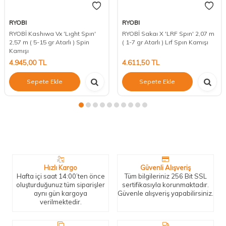
RYOBI
RYOBI
RYOBİ Kashıwa Vx 'Lıght Spın'
RYOBİ Sakaı X 'LRF Spın' 2,07 m
2,57 m ( 5-15 gr Atarlı ) Spin
( 1-7 gr Atarlı ) Lrf Spın Kamışı
Kamışı
4.945,00
TL
4.611,50
TL
Sepete Ekle
Sepete Ekle
Neden Biz?
Bizleri tercih etmeniz için geçerli birkaç sebep.
Hızlı Kargo
Güvenli Alışveriş
Hafta içi saat 14:00’ten önce
Tüm bilgileriniz 256 Bit SSL
oluşturduğunuz tüm siparişler
sertifikasıyla korunmaktadır.
aynı gün kargoya
Güvenle alışveriş yapabilirsiniz.
verilmektedir.