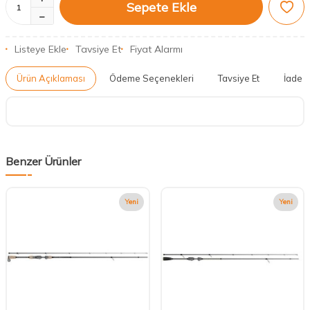
Sepete Ekle
Listeye Ekle
Tavsiye Et
Fiyat Alarmı
Ürün Açıklaması
Ödeme Seçenekleri
Tavsiye Et
İade K
Benzer Ürünler
Yeni
Yeni