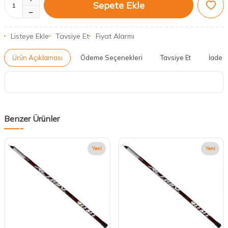
Sepete Ekle
Listeye Ekle
Tavsiye Et
Fiyat Alarmı
Ürün Açıklaması
Ödeme Seçenekleri
Tavsiye Et
İade K
Benzer Ürünler
Yeni
Yeni