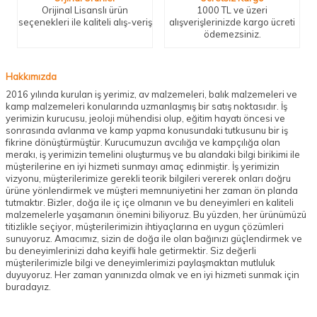
Orijinal Lisanslı ürün
1000 TL ve üzeri
seçenekleri ile kaliteli alış-veriş
alışverişlerinizde kargo ücreti
ödemezsiniz.
Hakkımızda
2016 yılında kurulan iş yerimiz, av malzemeleri, balık malzemeleri ve
kamp malzemeleri konularında uzmanlaşmış bir satış noktasıdır. İş
yerimizin kurucusu, jeoloji mühendisi olup, eğitim hayatı öncesi ve
sonrasında avlanma ve kamp yapma konusundaki tutkusunu bir iş
fikrine dönüştürmüştür. Kurucumuzun avcılığa ve kampçılığa olan
merakı, iş yerimizin temelini oluşturmuş ve bu alandaki bilgi birikimi ile
müşterilerine en iyi hizmeti sunmayı amaç edinmiştir. İş yerimizin
vizyonu, müşterilerimize gerekli teorik bilgileri vererek onları doğru
ürüne yönlendirmek ve müşteri memnuniyetini her zaman ön planda
tutmaktır. Bizler, doğa ile iç içe olmanın ve bu deneyimleri en kaliteli
malzemelerle yaşamanın önemini biliyoruz. Bu yüzden, her ürünümüzü
titizlikle seçiyor, müşterilerimizin ihtiyaçlarına en uygun çözümleri
sunuyoruz. Amacımız, sizin de doğa ile olan bağınızı güçlendirmek ve
bu deneyimlerinizi daha keyifli hale getirmektir. Siz değerli
müşterilerimizle bilgi ve deneyimlerimizi paylaşmaktan mutluluk
duyuyoruz. Her zaman yanınızda olmak ve en iyi hizmeti sunmak için
buradayız.