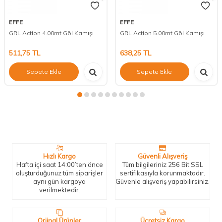
EFFE
EFFE
GRL Action 4.00mt Göl Kamışı
GRL Action 5.00mt Göl Kamışı
511,75
TL
638,25
TL
Sepete Ekle
Sepete Ekle
Neden Biz?
Bizleri tercih etmeniz için geçerli birkaç sebep.
Hızlı Kargo
Güvenli Alışveriş
Hafta içi saat 14:00’ten önce
Tüm bilgileriniz 256 Bit SSL
oluşturduğunuz tüm siparişler
sertifikasıyla korunmaktadır.
aynı gün kargoya
Güvenle alışveriş yapabilirsiniz.
verilmektedir.
Orjinal Ürünler
Ücretsiz Kargo